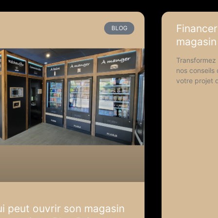
Financer
BLOG
magasin
Transformez 
nos conseils 
votre projet
i peut ouvrir son magasin