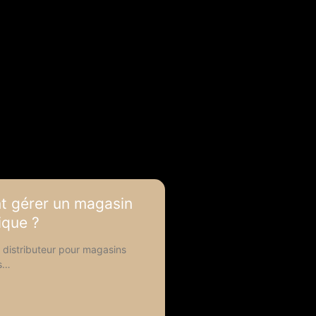
 gérer un magasin
ique ?
 distributeur pour magasins
s…