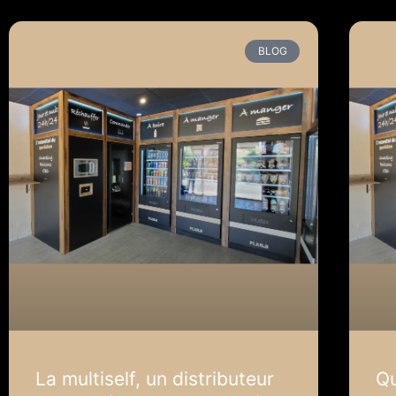
BLOG
La multiself, un distributeur
Qu