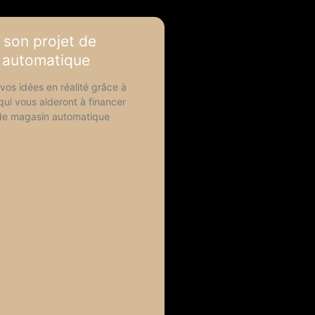
 son projet de
 automatique
vos idées en réalité grâce à
qui vous aideront à financer
 de magasin automatique