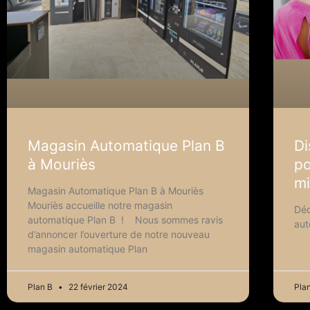
Magasin Automatique Plan B
Di
à Mouriès
po
mi
Magasin Automatique Plan B à Mouriès
Mouriès accueille notre magasin
Déc
automatique Plan B ! Nous sommes ravis
au
d’annoncer l’ouverture de notre nouveau
magasin automatique Plan
Plan B
22 février 2024
Pla