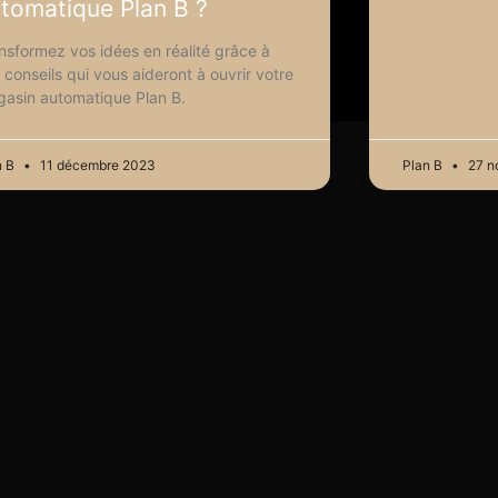
tomatique Plan B ?
nsformez vos idées en réalité grâce à
 conseils qui vous aideront à ouvrir votre
asin automatique Plan B.
n B
11 décembre 2023
Plan B
27 n