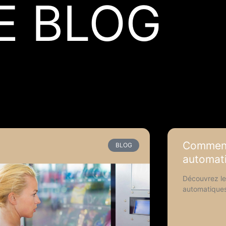
E BLOG
Comment
BLOG
automat
Découvrez le
automatique