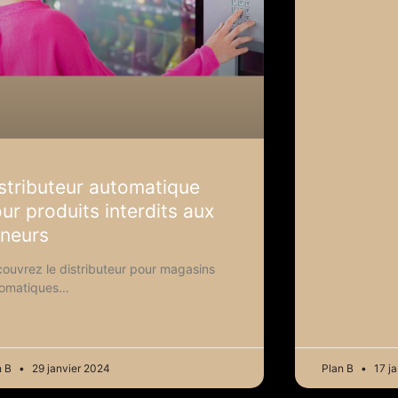
stributeur automatique
ur produits interdits aux
neurs
ouvrez le distributeur pour magasins
tomatiques…
n B
29 janvier 2024
Plan B
17 ja