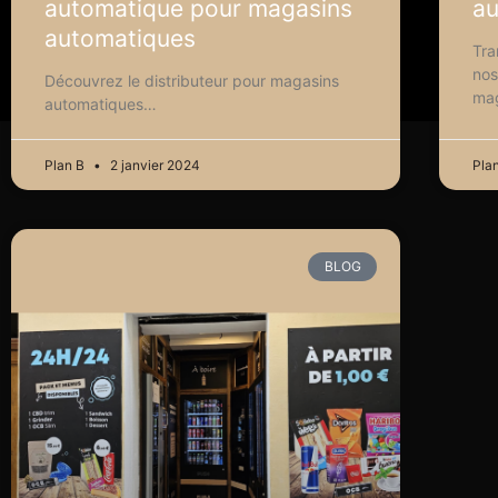
automatique pour magasins
au
automatiques
Tra
nos
Découvrez le distributeur pour magasins
mag
automatiques…
Plan B
2 janvier 2024
Pla
BLOG