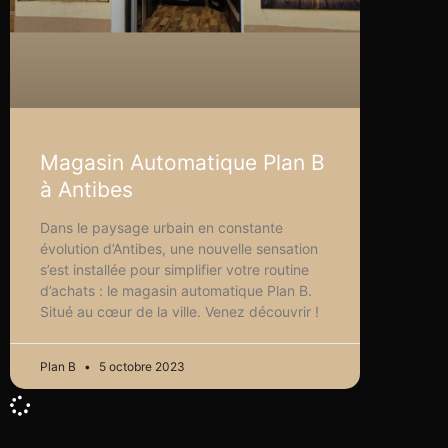
Magasin Automatique Plan B
à Antibes
Dans le paysage urbain en constante
évolution d’Antibes, une nouvelle sensation
s’est installée pour simplifier votre routine
d’achats : le magasin automatique Plan B.
Situé au cœur de la ville. Venez découvrir !
Plan B
5 octobre 2023