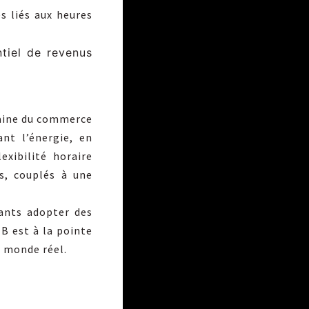
s liés aux heures
ntiel de revenus
maine du commerce
nt l’énergie, en
xibilité horaire
s, couplés à une
lants adopter des
B est à la pointe
e monde réel.