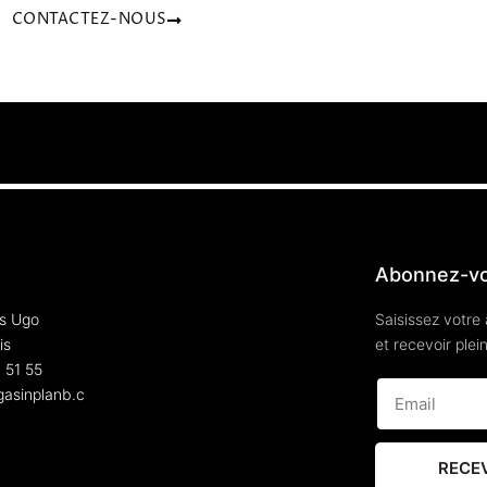
CONTACTEZ-NOUS
Abonnez-v
s Ugo
Saisissez votre
is
et recevoir plei
 51 55
asinplanb.c
RECE