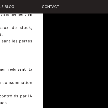
LE BLOG
CONTACT
rovisionnement en
eaux de stock,
s.
isant les pertes
qui réduisent la
la consommation
contrôlés par IA
ues.