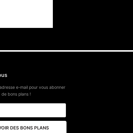
ous
 adresse e-mail pour vous abonner
n de bons plans !
VOIR DES BONS PLANS